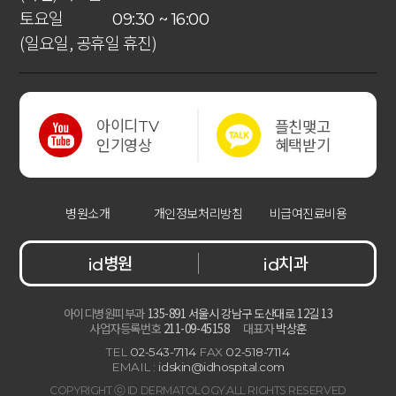
토요일
09:30 ~ 16:00
(일요일, 공휴일 휴진)
아이디
플친맺고
TV
혜택받기
인기영상
병원소개
개인정보처리방침
비급여진료비용
병원
치과
id
id
아이디병원피부과
135-891 서울시 강남구 도산대로 12길 13
사업자등록번호
211-09-45158
대표자
박상훈
TEL
02-543-7114
FAX
02-518-7114
EMAIL :
idskin@idhospital.com
COPYRIGHT ⓒ ID DERMATOLOGY.ALL RIGHTS RESERVED