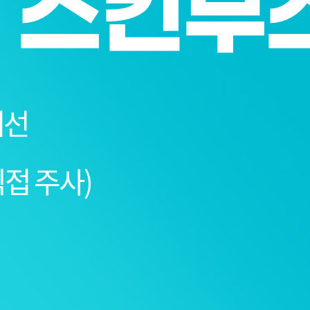
 스킨부
개선
직접 주사)