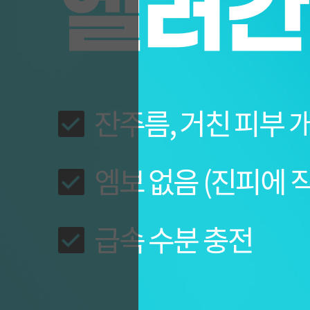
엘러간
잔주름, 거친 피부 
엠보 없음 (진피에 
급속 수분 충전