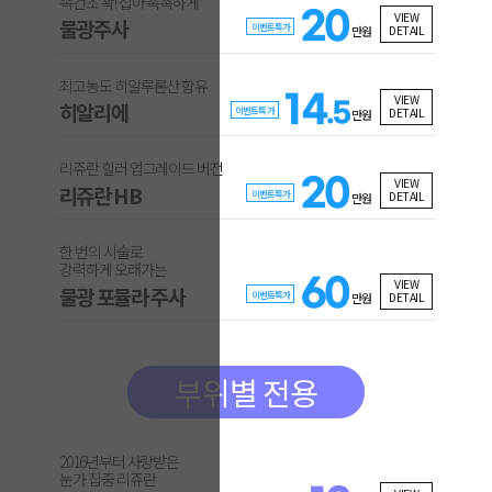
속건조 꽉! 잡아 촉촉하게
20
VIEW
물광주사
이벤트특가
DETAIL
만원
최고농도 히알루론산 함유
14
VIEW
히알리에
.5
이벤트특가
DETAIL
만원
리쥬란 힐러 업그레이드 버전
20
VIEW
리쥬란 HB
이벤트특가
DETAIL
만원
한 번의 시술로
강력하게 오래가는
60
VIEW
물광 포뮬라 주사
이벤트특가
DETAIL
만원
부위별 전용
2016년부터 사랑받은
눈가 집중 리쥬란