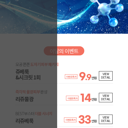
이달의 이벤트
모공 쫀쫀
도자기 피부 패키지
쥬베룩
9
VIEW
&시크릿 1회
.9
이벤트특가
DETAIL
만원
즉각적 물광피부
완성
14
VIEW
리쥬물광
이벤트특가
DETAIL
만원
BEST부스터
더블 시너지
33
VIEW
리쥬베룩
이벤트특가
DETAIL
만원