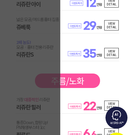
12
VIEW
리쥬란 아이
이벤트특가
DETAIL
만원
넓은 모공/여드름 흉터 집중
29
VIEW
쥬베룩
이벤트특가
DETAIL
만원
2배 농도!
모공ㆍ흉터 전용 리쥬란
35
VIEW
리쥬란S
이벤트특가
DETAIL
만원
주름/노화
가장
대중적인
리쥬란
22
VIEW
리쥬란 힐러
이벤트특가
DETAIL
만원
통증Down, 함량 Up!
PN재생부스터 1cc
6
VIEW
필로드
.6
이벤트특가
DETAIL