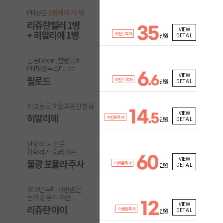
PN성분
2병에 이 가격!
리쥬란힐러 1병
35
VIEW
+ 히알리에 1병
이벤트특가
DETAIL
만원
통증Down, 함량 Up!
PN재생부스터 1cc
6
VIEW
필로드
.6
이벤트특가
DETAIL
만원
최고농도 히알루론산 함유
14
VIEW
히알리에
.5
이벤트특가
DETAIL
만원
한 번의 시술로
강력하게 오래가는
60
VIEW
물광 포뮬라 주사
이벤트특가
DETAIL
만원
2016년부터 사랑받은
눈가 집중 리쥬란
12
VIEW
리쥬란 아이
이벤트특가
DETAIL
만원