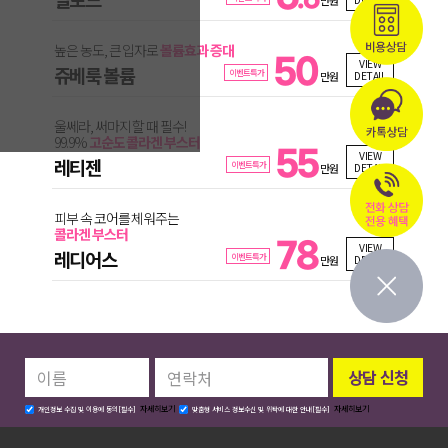
만원
높은 농도, 큰 입자로
볼륨효과 증대
50
VIEW
쥬베룩 볼륨
이벤트특가
DETAIL
만원
울쎄라, 써마지 할 때 필수!
99.9%
고순도 콜라겐 부스터
55
VIEW
레티젠
이벤트특가
DETAIL
만원
피부 속 코어를 체워주는
콜라겐 부스터
78
VIEW
레디어스
이벤트특가
DETAIL
만원
자세히보기
자세히보기
개인정보 수집 및 이용에 동의[필수]
맞춤형 서비스 정보수신 및 위탁에 대한 안내[필수]