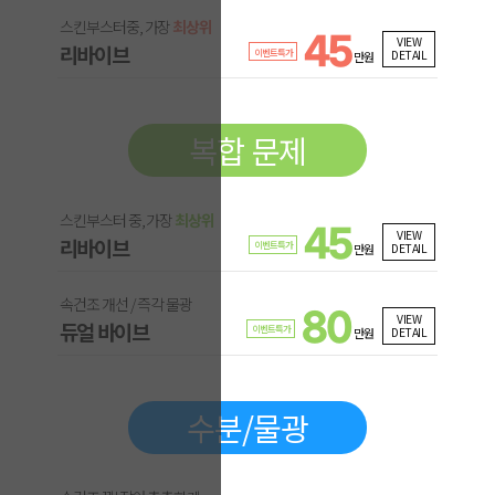
스킨부스터중, 가장
최상위
45
VIEW
리바이브
이벤트특가
DETAIL
만원
복합 문제
스킨부스터 중, 가장
최상위
45
VIEW
리바이브
이벤트특가
DETAIL
만원
속건조 개선 / 즉각 물광
80
VIEW
듀얼 바이브
이벤트특가
DETAIL
만원
수분/물광