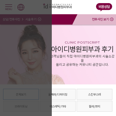
상담/전후사진
시술후기
전후사진 보기
CLINIC POSTSCRIPT
아이디병원피부과 후기
고객님들이 직접 아이디병원피부과의 시술소감
을
올리고 공유하는 커뮤니티 공간입니다.
전체보기
울쎄라/디에이징
스킨부스터
브라이트닝
에스테틱/기타
필러/쁘띠