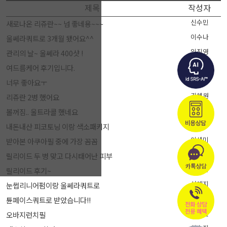
제목
작성자
신수민
새로나온 리쥬란~~ 넘 좋네용~~~
이수나
울쎄라쿼트로 3개월 됐어요^^
임진영
관리의 날~ 울쎄라 400샷 !
김보라
여드름케어 후기입니다.
현지
너무 좋아요ㅜ
김혜원
리쥬란 2병 했어요
정수진
볼꺼짐.. 울트라콜 했네요
예나
내돈내산 피코토닝 이랑 색소패키지
이세미
받아본 아쿠아필 중에 가장 꼼꼼
전희나
릴리이드 두 병 맞고 다시태어난 피부
이영은
릴리이드 후기~
서예지
눈썹리니어펌이랑 울쎄라쿼트로
송혜나
튠페이스쿼트로 받았습니다!!
김소연
오바지런치필