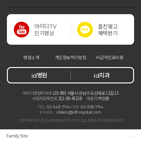
아이디
플친맺고
TV
혜택받기
인기영상
병원소개
개인정보처리방침
비급여진료비용
병원
치과
id
id
아이디병원피부과
135-891 서울시 강남구 도산대로 12길 13
사업자등록번호
211-09-45158
대표자
박상훈
TEL
02-543-7114
FAX
02-518-7114
EMAIL :
idskin@idhospital.com
COPYRIGHT ⓒ ID DERMATOLOGY.ALL RIGHTS RESERVED
Family Site